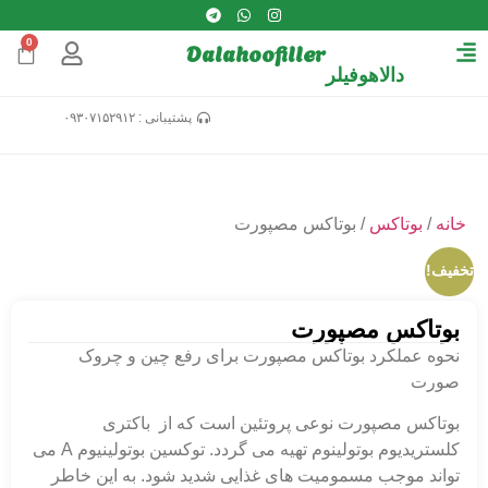
0
Dalahoofiller
دالاهوفیلر
پشتیبانی : ۰۹۳۰۷۱۵۲۹۱۲
خانه
/
بوتاکس
/ بوتاکس مصپورت
تخفیف!
بوتاکس مصپورت
نحوه عملکرد بوتاکس مصپورت برای رفع چین و چروک
صورت
بوتاکس مصپورت نوعی پروتئین است که از باكتری
كلستريديوم بوتولینوم تهیه می گردد. توکسین بوتولینیوم A می
‌تواند موجب مسموميت ‌های غذايی شدید شود. به این خاطر