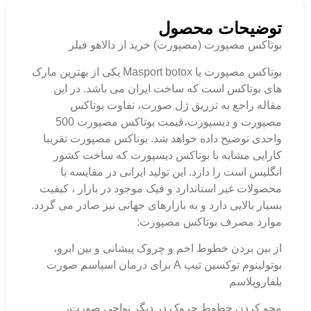
توضیحات محصول
بوتاکس مصپورت (مصپورت) خرید از دالاهو فیلر
بوتاکس مصپورت یا Masport botox یکی از بهترین مارک
های بوتاکس است که ساخت ایران می باشد. در این
مقاله راجع به تزریق ژل صورت، تفاوت بوتاکس
مصپورت و دیسپورت،قیمت بوتاکس مصپورت 500
واحدی توضیح داده خواهد شد. بوتاکس مصپورت تقریبا
کارایی مشابه با بوتاکس دیسپورت که ساخت کشور
انگلیس است را دارد. این تولید ایرانی در مقایسه با
محصولات غیر استاندارد و فیک موجود در بازار ، کیفیت
بسیار بالایی دارد و به بازارهای جهانی نیز صادر می گردد.
موارد مصرف بوتاکس مصپورت:
از بین بردن خطوط اخم و چروک پیشانی و بین ابرو،
بوتولینوم توکسین تیپ A برای درمان اسپاسم صورت
بلفاروپلاسم
محو کردن خطوط چروک در دیگر نواحی صورت،