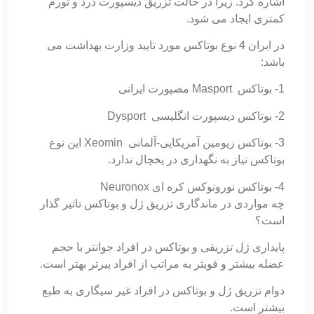
اشاره کرد. زیرا در حالت تزریق دیسپورت درد و تورم
کمتری ایجاد می شود.
در ایران 4 نوع بوتاکس مورد تایید وزارت بهداشت می
باشد:
1- بوتاکس Masport مصپورت ایرانی
2- بوتاکس دیسپورت انگلیسی Dysport
3- بوتاکس زیومین آمریکایی-آلمانی Xeomin این نوع
بوتاکس نیاز به نگهداری در یخچال ندارد.
4- بوتاکس نورونوکس کره ای Neuronox
چه مواردی در ماندگاری تزریق ژل و بوتاکس تاثیر گذار
است؟
پایداری ژل تزریقی و بوتاکس در افراد جوانتر با حجم
عضله بیشتر و قویتر به مراتب از افراد پیرتر بهتر است.
دوام تزریق ژل و بوتاکس در افراد غیر سیگاری به طبع
بیشتر است.